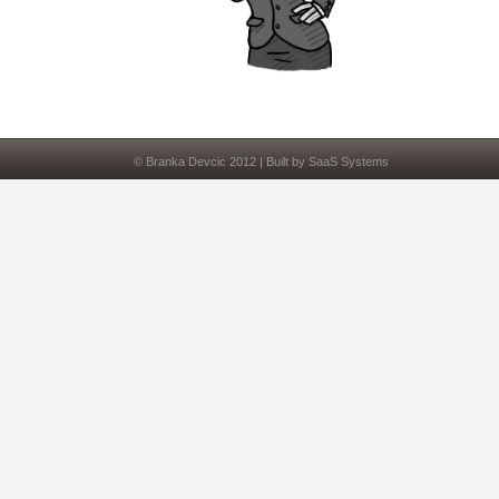
© Branka Devcic 2012 | Built by SaaS Systems