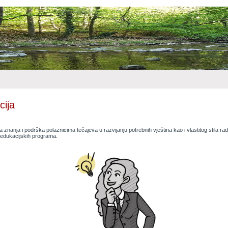
cija
a znanja i podrška polaznicima tečajeva u razvijanju potrebnih vještina kao i vlastitog stila r
a edukacijskih programa.