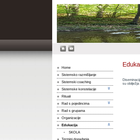
Eduka
Home
Sistemsko razmišljanje
Diseminacij
Sistemski coaching
su obilježj
Sistemske konstelacije
Rituali
Rad s pojedincima
Rad s grupama
Organizacije
Edukacija
SKOLA
Termini događanja