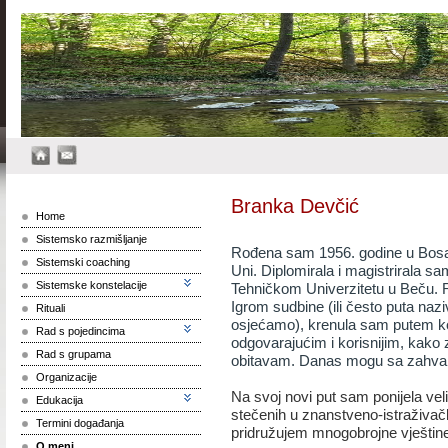
Branka Devčić
Home
Sistemsko razmišljanje
Rođena sam 1956. godine u Bosan
Sistemski coaching
Uni. Diplomirala i magistrirala sa
Sistemske konstelacije
Tehničkom Univerzitetu u Beču. 
Igrom sudbine (ili često puta naz
Rituali
osjećamo), krenula sam putem ko
Rad s pojedincima
odgovarajućim i korisnijim, kako
Rad s grupama
obitavam. Danas mogu sa zahvaln
Organizacije
Na svoj novi put sam ponijela vel
Edukacija
stečenih u znanstveno-istraživa
Termini događanja
pridružujem mnogobrojne vještin
O meni