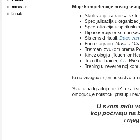
Moje
kompetencije
novog
usmj
Impressum
Kontakt
Školovanje za rad sa sist
Specijalizacija u organiza
Specijalizacija u spiritual
Hipnoterapijska komunikac
Sistemski rituali
,
Daan van
Fogo sagrado
, Monica Olive
Tretmani zvukom prema P
Kineziologija (Touch for He
Train the Trainer,
ATi
, Wien
Trening u neverbalnoj komu
te na višegodišnjem iskustvu u in
Svu tu nadgradnju nosi široka i s
omogućuje holistički pristup i neu
U svom radu v
koji počivaju na
i nje